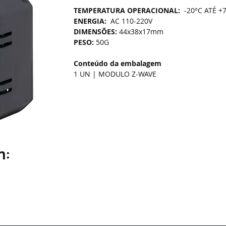
TEMPERATURA OPERACIONAL:
  -20°C ATÉ +
ENERGIA:  
AC 110-220V
DIMENSÕES: 
44x38x17mm
PESO: 
50G
Conteúdo da embalagem
1 UN | MODULO Z-WAVE
m: