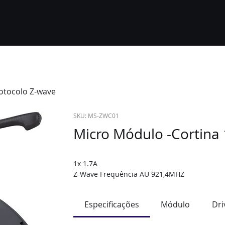
otocolo Z-wave
SKU: MS-ZWC01
Micro Módulo -Cortina 
1x 1.7A 
Z-Wave Frequência AU 921,4MHZ
Especificações
Módulo
Dri