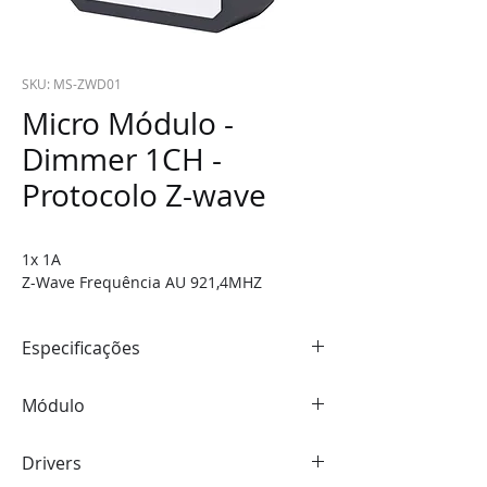
SKU: MS-ZWD01
Micro Módulo -
Dimmer 1CH -
Protocolo Z-wave
1x 1A 
Z-Wave Frequência AU 921,4MHZ
Especificações
TEMPERATURA OPERACIONAL: 
 -20°C 
Módulo
ATÉ +70°C
ENERGIA: 
 AC 110-220V
PROTOCOLO: 
Z-WAVE
DIMENSÕES:
 44x38x17mm
Drivers
FREQUÊNCIA: 
AU 921mhz MHX
PESO: 
50G