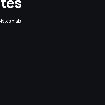
ntes
ojetos mais
Molsmart