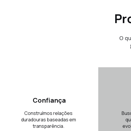
Pr
O qu
Confiança
Construímos relações
Bus
duradouras baseadas em
qu
transparência.
evo