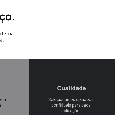
ço.
rte, na
a.
Qualidade
com
Selecionamos soluções
e
confiáveis para cada
aplicação.