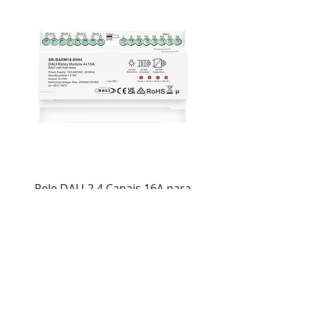
Rele DALI-2 4 Canais 16A para
Trilho DIN