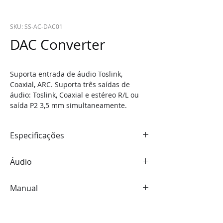
SKU: SS-AC-DAC01
DAC Converter
Suporta entrada de áudio Toslink, 
Coaxial, ARC. Suporta três saídas de 
áudio: Toslink, Coaxial e estéreo R/L ou 
saída P2 3,5 mm simultaneamente.
Especificações
FORMATOS DE ÁUDIO: 
Áudio
LPCM2.0/DTS/DOLBY- AC3 SAMPLING
FREQUÊNCIA: 
192 KHZ
RESOLUÇÃO HDMI: 
4K 2K@60HZ/3D 
ONDA DE PICO: 
650 NM
Manual
/1080P/1080I/720P/576P/576I/480P/480I
TAXA DE TRANSMISSÃO MÁXIMA
: 
FORMATO DE COR DE VÍDEO: 
2BIT/DEEP 
16MBPS
Acesse o manual do produto
COLOR 30BIT, 36BIT
DISTÂNCIA CABO SAÍDA: 
< 1 0M
FORMATO DE ÁUDIO: 
DTS-HD / DOLBY-