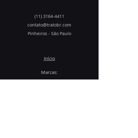
(11) 3164-4411
contato@tratobr.co
m
Pinheiros - São Paulo
Início
Marcas:
HUBITAT
LIFESMART
PHAROS
MOLSMART
SOUNDSMART
SUNRICHER
Contato