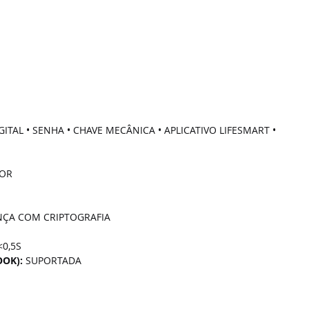
ITAL • SENHA • CHAVE MECÂNICA • APLICATIVO LIFESMART • 
OR
NÇA COM CRIPTOGRAFIA
<0,5S
OK): 
SUPORTADA