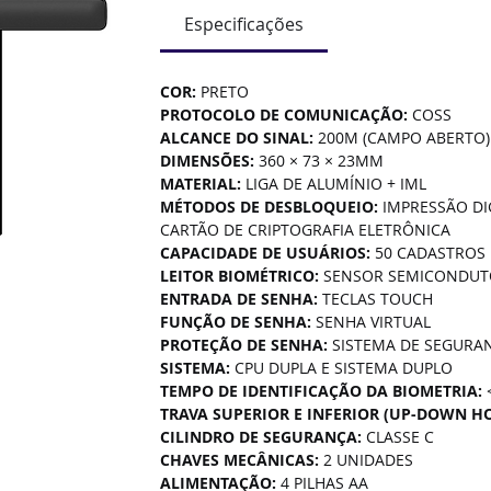
Especificações
COR: 
PRETO
PROTOCOLO DE COMUNICAÇÃO: 
COSS
ALCANCE DO SINAL: 
200M (CAMPO ABERTO)
DIMENSÕES: 
360 × 73 × 23MM
MATERIAL: 
LIGA DE ALUMÍNIO + IML
MÉTODOS DE DESBLOQUEIO: 
IMPRESSÃO DIG
CARTÃO DE CRIPTOGRAFIA ELETRÔNICA
CAPACIDADE DE USUÁRIOS: 
50 CADASTROS
LEITOR BIOMÉTRICO: 
SENSOR SEMICONDUT
ENTRADA DE SENHA: 
TECLAS TOUCH
FUNÇÃO DE SENHA: 
SENHA VIRTUAL
PROTEÇÃO DE SENHA: 
SISTEMA DE SEGURA
SISTEMA: 
CPU DUPLA E SISTEMA DUPLO
TEMPO DE IDENTIFICAÇÃO DA BIOMETRIA: 
TRAVA SUPERIOR E INFERIOR (UP-DOWN HO
CILINDRO DE SEGURANÇA: 
CLASSE C
CHAVES MECÂNICAS:
 2 UNIDADES
ALIMENTAÇÃO: 
4 PILHAS AA