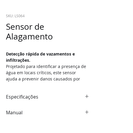
SKU: LS064
Sensor de
Alagamento
Detecção rápida de vazamentos e 
infiltrações.
Projetado para identificar a presença de 
água em locais críticos, este sensor 
ajuda a prevenir danos causados por 
vazamentos, infiltrações e 
transbordamentos. Integrado ao 
Especificações
ecossistema LifeSmart, pode enviar 
alertas instantâneos e acionar 
PROTOCOLO DE COMUNICAÇÃO: 
COSS
automações para aumentar a segurança 
Manual
ALCANCE DO SINAL: 1
00M (CAMPO 
e a proteção do ambiente.
ABERTO)
Acesse o manual do produto
DIMENSÕES: 
50 × 72 × 20MM
PESO: 
31G