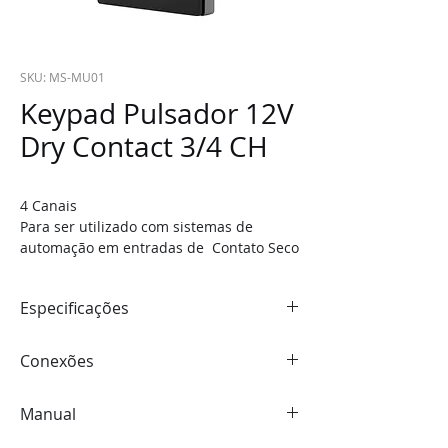
SKU: MS-MU01
Keypad Pulsador 12V
Dry Contact 3/4 CH
4 Canais 
Para ser utilizado com sistemas de 
automação em entradas de  Contato Seco
Especificações
TEMPERATURA OPERACIONAL:
  -20°C 
Conexões
ATÉ +30°C
FONTE PRINCIPAL: 
DC 12V/24V (só para 
IN/OUT: 
IO1/IO2/IO3/IO4 + COM
acionamento do LED, não precisa se da 
Manual
FONTE: 
GND + 12/24V (Só se for 
fonte para o funcionamento)
necessário accionamento do LED)